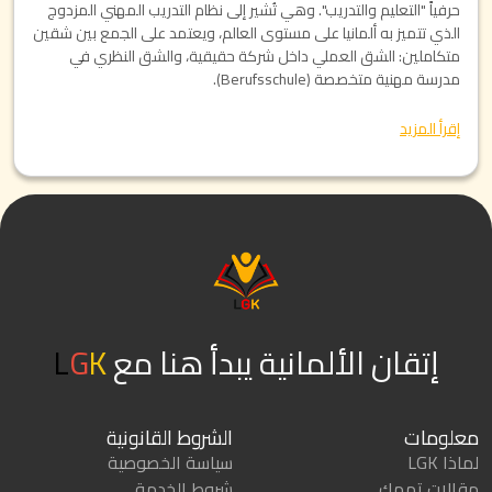
حرفياً "التعليم والتدريب". وهي تُشير إلى نظام التدريب المهني المزدوج
الذي تتميز به ألمانيا على مستوى العالم، ويعتمد على الجمع بين شقين
متكاملين: الشق العملي داخل شركة حقيقية، والشق النظري في
مدرسة مهنية متخصصة (Berufsschule).
إقرأ المزيد
إتقان الألمانية يبدأ هنا مع
K
G
L
معلومات
الشروط القانونية
لماذا LGK
سياسة الخصوصية
مقالات تهمك
شروط الخدمة