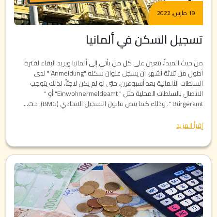
19 مارس, 2022
تسجيل السكن في ألمانيا
من حيث المبدأ، يتعين على كل من يأتي إلى ألمانيا ويريد البقاء لفترة
أطول من ثلاثة أشهر، أن يسجل عنوان سكنه "Anmeldung " لدى
السلطات الألمانية بعد أسبوعين. حتى لو لم يكن لاجئاً، لذلك يتوجب
الاتصال بالسلطات المحلية مثل " Einwohnermeldeamt" أو "
Bürgeramt "، وذلك كما ينص قانون التسجيل الاتحادي (BMG). حت...
إقرأ المزيد